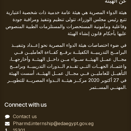
عن الهيئة
هيئة الدواء المصرية هي هيئة عامة خدمية ذات شخصية اعتبارية
تتبع رئيس مجلس الوزراء، تتولى تنظيم وتنفيذ ومراقبة جودة
وفاعلية ومأمونية المستحضرات والمستلزمات الطبية المنصوص
عليها بأحكام قانون إنشاء الهيئة
في ضوء اختصاصات هيئة الدواء المصرية نحو إعــداد وتنفيــذ
البرامــج التدريبيــة الكفيلــة برفــع كفــاءة العامليــن فــي
مجــال عمــل الهيئــة ســواء مــن داخــل الهيئــة وأخارجهــا،
واعتمــاد الجهــات التــي تقــدم الــدورات التدريبيــة وبرامــج
التأهيــل للعامليــن فــي مجــال عمــل الهيئــة، أسست الهيئة
في 27 أكتوبر 2020 مركــز هيئــة الــدواء المصريــة للتطويــر
المهنــي المســتمر.
Connect with us
Contact us
Pharmd.internship@edaegypt.gov.eg
15301